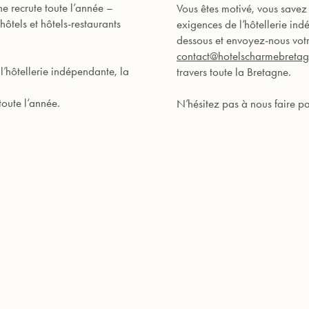
e recrute toute l’année –
Vous êtes motivé, vous savez 
ôtels et hôtels-restaurants
exigences de l’hôtellerie ind
dessous et envoyez-nous vot
contact@hotelscharmebreta
’hôtellerie indépendante, la
travers toute la Bretagne.
toute l’année.
N’hésitez pas à nous faire p
L’Agapa Hôte
EN SAVOIR PLUS