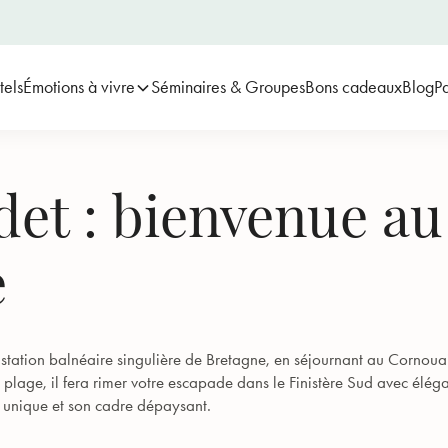
tels
Émotions à vivre
Séminaires & Groupes
Bons cadeaux
Blog
Pa
et : bienvenue au
e
station balnéaire singulière de Bretagne, en séjournant au Cornouai
lage, il fera rimer votre escapade dans le Finistère Sud avec élégan
 unique et son cadre dépaysant.