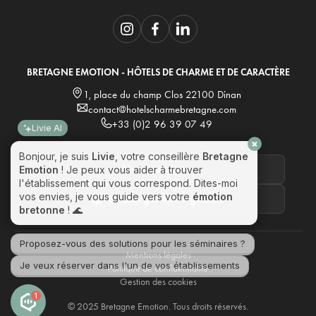
BRETAGNE EMOTION - HÔTELS DE CHARME ET DE CARACTÈRE
1, place du champ Clos 22100 Dinan
contact@hotelscharmebretagne.com
+33 (0)2 96 39 07 49
Livie AI
Bonjour, je suis
Livie
, votre conseillère
Bretagne
Nous contacter
Emotion
! Je peux vous aider à trouver
l'établissement qui vous correspond. Dites-moi
vos envies, je vous guide vers votre
émotion
Télécharger notre gazette
bretonne
! 🌊
Proposez-vous des solutions pour les séminaires ?
Mentions légales
Je veux réserver dans l'un de vos établissements
Politique de confidentialité
Gestion des cookies
1
© 2025 Bretagne Emotion. Tous droits réservés.