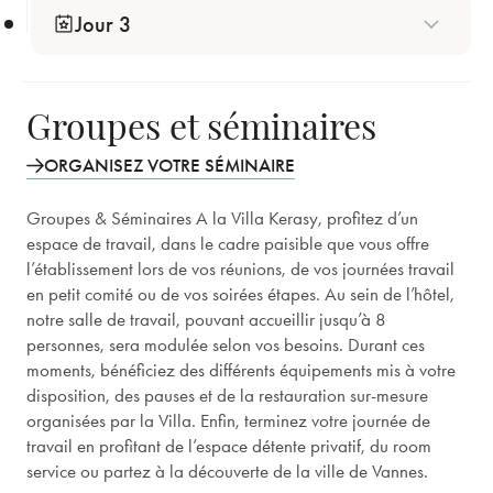
Croisière en bateau sur le Golfe du Morbihan.
Jour 3
Soins signature au Spa Kerasy de l'hôtel, avec petit-
déjeuner en room-service.
Groupes et séminaires
ORGANISEZ VOTRE SÉMINAIRE
Groupes & Séminaires A la Villa Kerasy, profitez d’un
espace de travail, dans le cadre paisible que vous offre
l’établissement lors de vos réunions, de vos journées travail
en petit comité ou de vos soirées étapes. Au sein de l’hôtel,
notre salle de travail, pouvant accueillir jusqu’à 8
personnes, sera modulée selon vos besoins. Durant ces
moments, bénéficiez des différents équipements mis à votre
disposition, des pauses et de la restauration sur-mesure
organisées par la Villa. Enfin, terminez votre journée de
travail en profitant de l’espace détente privatif, du room
service ou partez à la découverte de la ville de Vannes.