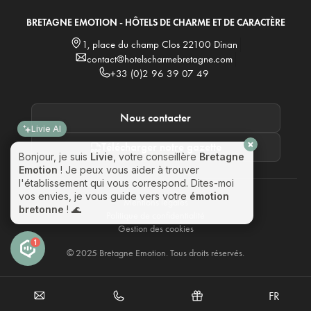
BRETAGNE EMOTION - HÔTELS DE CHARME ET DE CARACTÈRE
1, place du champ Clos 22100 Dinan
contact@hotelscharmebretagne.com
+33 (0)2 96 39 07 49
Livie AI
Bonjour, je suis
Livie
, votre conseillère
Bretagne
Nous contacter
Emotion
! Je peux vous aider à trouver
l'établissement qui vous correspond. Dites-moi
vos envies, je vous guide vers votre
émotion
Télécharger notre gazette
bretonne
! 🌊
Proposez-vous des solutions pour les séminaires ?
Mentions légales
Je veux réserver dans l'un de vos établissements
Politique de confidentialité
Gestion des cookies
1
© 2025 Bretagne Emotion. Tous droits réservés.
FR